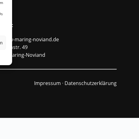
um
Ds
ntakt
fo@ffw-maring-noviand.de
en
unnenstr. 49
484 Maring-Noviand
Impressum
·
Datenschutzerklärung