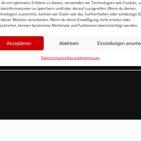
dir ein optimales Erlebnis zu bieten, verwenden wir Technologien wie Cookies, 
äteinformationen zu speichern und/oder darauf zuzugreifen. Wenn du diesen
hnologien zustimmst, können wir Daten wie das Surfverhalten oder eindeutige I
 dieser Website verarbeiten. Wenn du deine Einwillligung nicht erteilst oder
Schnellinks
Ko
ückziehst, können bestimmte Merkmale und Funktionen beeinträchtigt werden.
Instagram
in
Akzeptieren
Ablehnen
Einstellungen anseh
Facebook
Br
Mitglied werden
54
Datenschutzerklärung
Impressum