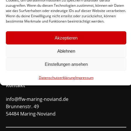
Cookies, um Geräteinformationen zu speichern und/oder darauf
zuzugreifen. Wenn du diesen Technologien zustimmst, können wir Daten
Feuerwehr Maring-Noviand
wie das Surfverhalten oder eindeutige IDs auf dieser Website verarbeiten.
Wenn du deine Einwillligung nicht erteilst oder zurückziehst, können
#immerda
bestimmte Merkmale und Funktionen beeinträchtigt werden.
Akzeptieren
Schnellinks
Ablehnen
Instagram
Facebook
Einstellungen ansehen
Mitglied werden
Datenschutzerklärung
Impressum
Kontakt
info@ffw-maring-noviand.de
Brunnenstr. 49
54484 Maring-Noviand