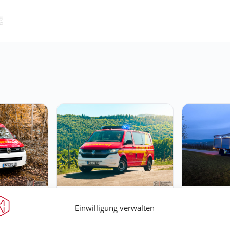
e
MTF
TLF 16/24
Einwilligung verwalten
VW T6.1 4MOTION
Mercedes-Be