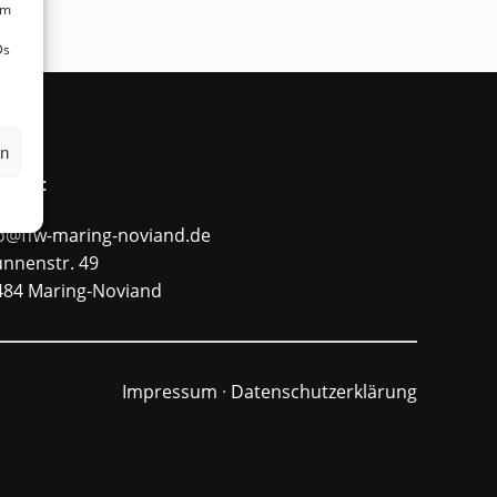
um
Ds
en
ntakt
fo@ffw-maring-noviand.de
unnenstr. 49
484 Maring-Noviand
Impressum
·
Datenschutzerklärung