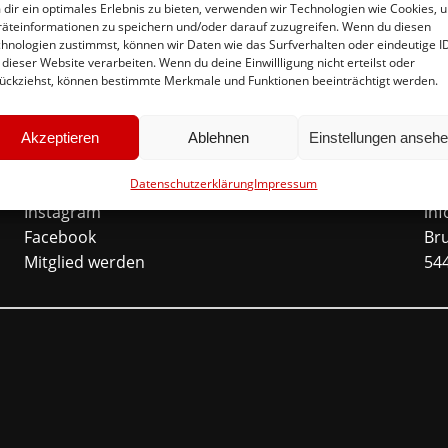
dir ein optimales Erlebnis zu bieten, verwenden wir Technologien wie Cookies, 
äteinformationen zu speichern und/oder darauf zuzugreifen. Wenn du diesen
hnologien zustimmst, können wir Daten wie das Surfverhalten oder eindeutige I
 dieser Website verarbeiten. Wenn du deine Einwillligung nicht erteilst oder
ückziehst, können bestimmte Merkmale und Funktionen beeinträchtigt werden.
Akzeptieren
Ablehnen
Einstellungen anseh
Schnellinks
Ko
Datenschutzerklärung
Impressum
Instagram
in
Facebook
Br
Mitglied werden
54