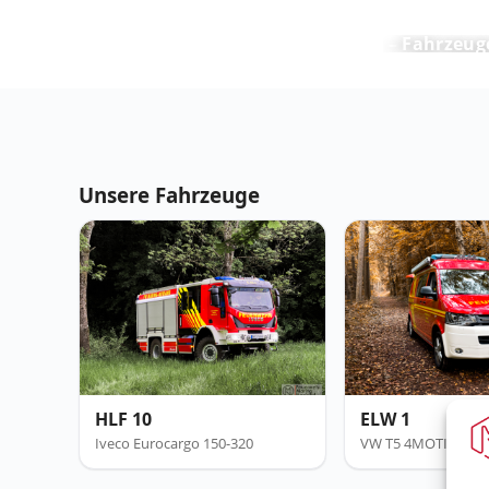
Feuerwehr Maring-Noviand
Fahrzeug
Unsere Fahrzeuge
HLF 10
ELW 1
Iveco Eurocargo 150-320
VW T5 4MOTION