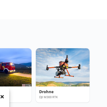
Drohne
nz
DJI M300 RTK