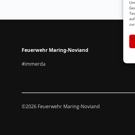
Um 
Ger
Tec
auf
zur
Feuerwehr Maring-Noviand
#immerda
©2026 Feuerwehr Maring-Noviand