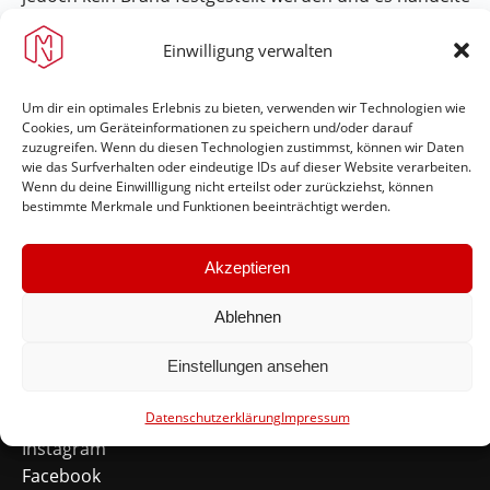
sich um einen Fehlalarm.
Einwilligung verwalten
Im Einsatz waren die Feuerwehren aus Lieser und
Noviand, die FEZ BKS, die Führungsstaffel BKS und der
Um dir ein optimales Erlebnis zu bieten, verwenden wir Technologien wie
Wehrleiter der VG BKS.
Cookies, um Geräteinformationen zu speichern und/oder darauf
zuzugreifen. Wenn du diesen Technologien zustimmst, können wir Daten
wie das Surfverhalten oder eindeutige IDs auf dieser Website verarbeiten.
Wenn du deine Einwillligung nicht erteilst oder zurückziehst, können
bestimmte Merkmale und Funktionen beeinträchtigt werden.
Akzeptieren
Feuerwehr Maring-Noviand
Ablehnen
#immerda
Einstellungen ansehen
Schnellinks
Datenschutzerklärung
Impressum
Instagram
Facebook