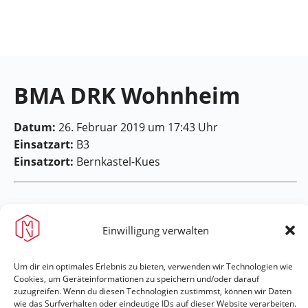
Feuerwehr
Maring-
Noviand
BMA DRK Wohnheim
Datum:
26. Februar 2019 um 17:43 Uhr
Einsatzart:
B3
Einsatzort:
Bernkastel-Kues
Einwilligung verwalten
Feuerwehr Maring-Noviand
Um dir ein optimales Erlebnis zu bieten, verwenden wir Technologien wie
Cookies, um Geräteinformationen zu speichern und/oder darauf
zuzugreifen. Wenn du diesen Technologien zustimmst, können wir Daten
#immerda
wie das Surfverhalten oder eindeutige IDs auf dieser Website verarbeiten.