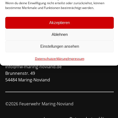
Wenn du deine Einwillligung nicht erteilst oder zurückziehst, können
bestimmte Merkmale und Funktionen beeinträchtigt werden.
Schnellinks
Akzeptieren
Instagram
Facebook
Ablehnen
Mitglied werden
Einstellungen ansehen
Kontakt
Datenschutzerklärung
Impressum
info@ffw-maring-noviand.de
Brunnenstr. 49
54484 Maring-Noviand
©2026 Feuerwehr Maring-Noviand