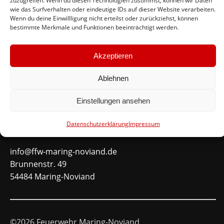
zuzugreifen. Wenn du diesen Technologien zustimmst, können wir Daten
wie das Surfverhalten oder eindeutige IDs auf dieser Website verarbeiten.
#immerda
Wenn du deine Einwillligung nicht erteilst oder zurückziehst, können
bestimmte Merkmale und Funktionen beeinträchtigt werden.
Schnellinks
Akzeptieren
Instagram
Ablehnen
Facebook
Mitglied werden
Einstellungen ansehen
Datenschutzerklärung
Impressum
Kontakt
info@ffw-maring-noviand.de
Brunnenstr. 49
54484 Maring-Noviand
©2026 Feuerwehr Maring-Noviand