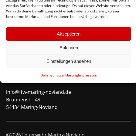
zuzugreifen. Wenn du diesen Technologien zustimmst, können wir Daten
wie das Surfverhalten oder eindeutige IDs auf dieser Website verarbeiten.
#immerda
Wenn du deine Einwillligung nicht erteilst oder zurückziehst, können
bestimmte Merkmale und Funktionen beeinträchtigt werden.
Schnellinks
Akzeptieren
Instagram
Ablehnen
Facebook
Mitglied werden
Einstellungen ansehen
Datenschutzerklärung
Impressum
Kontakt
info@ffw-maring-noviand.de
Brunnenstr. 49
54484 Maring-Noviand
©2026 Feuerwehr Maring-Noviand