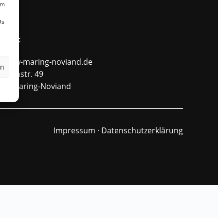
um
Ds
ntakt
fo@ffw-maring-noviand.de
en
unnenstr. 49
484 Maring-Noviand
Impressum
·
Datenschutzerklärung