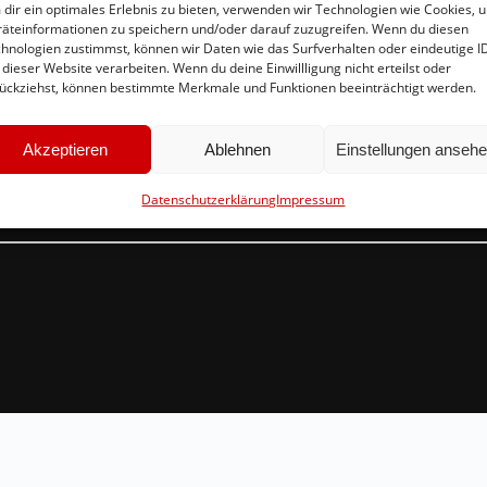
dir ein optimales Erlebnis zu bieten, verwenden wir Technologien wie Cookies, 
äteinformationen zu speichern und/oder darauf zuzugreifen. Wenn du diesen
hnologien zustimmst, können wir Daten wie das Surfverhalten oder eindeutige I
 dieser Website verarbeiten. Wenn du deine Einwillligung nicht erteilst oder
Schnellinks
Ko
ückziehst, können bestimmte Merkmale und Funktionen beeinträchtigt werden.
Instagram
in
Akzeptieren
Ablehnen
Einstellungen anseh
Facebook
Br
Mitglied werden
54
Datenschutzerklärung
Impressum