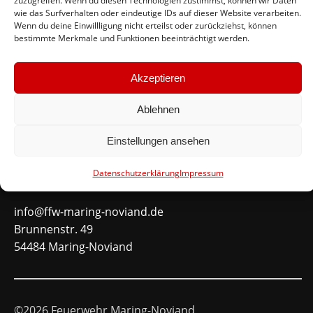
zuzugreifen. Wenn du diesen Technologien zustimmst, können wir Daten
wie das Surfverhalten oder eindeutige IDs auf dieser Website verarbeiten.
#immerda
Wenn du deine Einwillligung nicht erteilst oder zurückziehst, können
bestimmte Merkmale und Funktionen beeinträchtigt werden.
Schnellinks
Akzeptieren
Instagram
Ablehnen
Facebook
Mitglied werden
Einstellungen ansehen
Datenschutzerklärung
Impressum
Kontakt
info@ffw-maring-noviand.de
Brunnenstr. 49
54484 Maring-Noviand
©2026 Feuerwehr Maring-Noviand