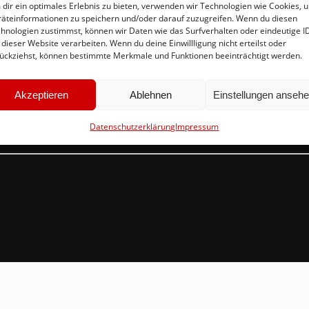
dir ein optimales Erlebnis zu bieten, verwenden wir Technologien wie Cookies, 
äteinformationen zu speichern und/oder darauf zuzugreifen. Wenn du diesen
hnologien zustimmst, können wir Daten wie das Surfverhalten oder eindeutige I
 dieser Website verarbeiten. Wenn du deine Einwillligung nicht erteilst oder
Schnellinks
Ko
ückziehst, können bestimmte Merkmale und Funktionen beeinträchtigt werden.
Instagram
in
Akzeptieren
Ablehnen
Einstellungen anseh
Facebook
Br
Mitglied werden
54
Datenschutzerklärung
Impressum