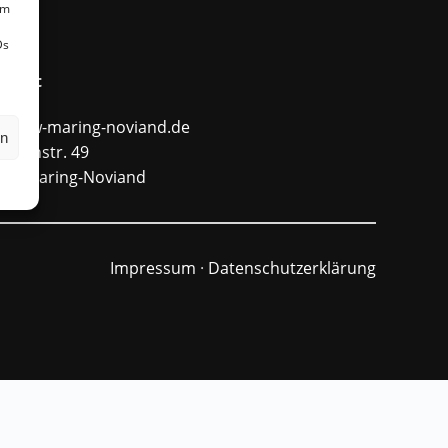
um
Ds
ntakt
fo@ffw-maring-noviand.de
en
unnenstr. 49
484 Maring-Noviand
Impressum
·
Datenschutzerklärung