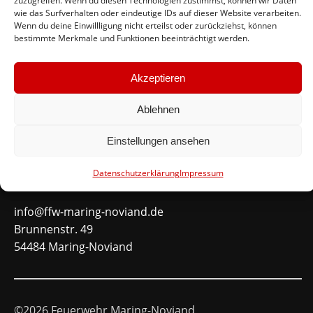
zuzugreifen. Wenn du diesen Technologien zustimmst, können wir Daten
wie das Surfverhalten oder eindeutige IDs auf dieser Website verarbeiten.
#immerda
Wenn du deine Einwillligung nicht erteilst oder zurückziehst, können
bestimmte Merkmale und Funktionen beeinträchtigt werden.
Schnellinks
Akzeptieren
Instagram
Ablehnen
Facebook
Mitglied werden
Einstellungen ansehen
Datenschutzerklärung
Impressum
Kontakt
info@ffw-maring-noviand.de
Brunnenstr. 49
54484 Maring-Noviand
©2026 Feuerwehr Maring-Noviand