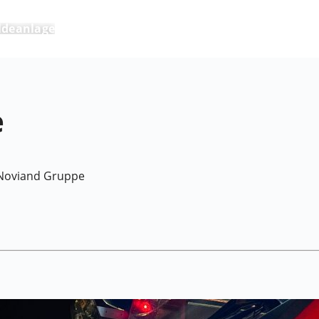
deanlage
e
Noviand Gruppe