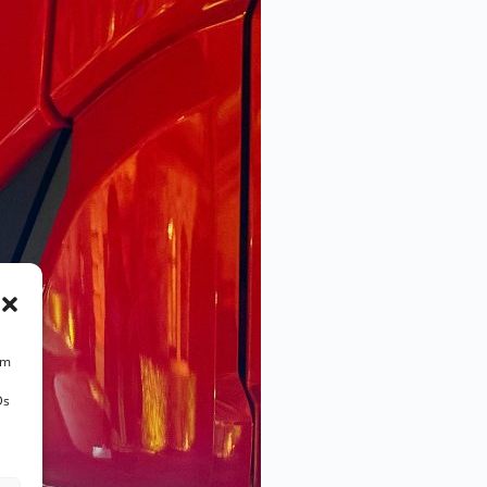
um
Ds