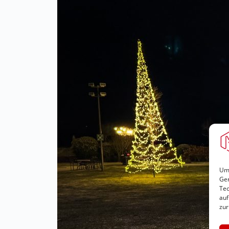
Um 
Ger
Tec
auf
zur