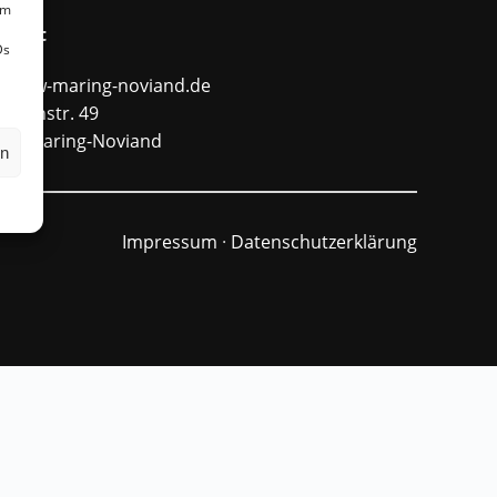
um
ntakt
Ds
fo@ffw-maring-noviand.de
unnenstr. 49
484 Maring-Noviand
en
Impressum
·
Datenschutzerklärung