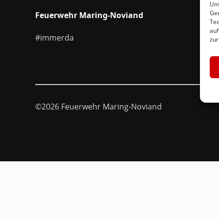
Um 
Ger
Feuerwehr Maring-Noviand
Tec
auf
#immerda
zur
©2026 Feuerwehr Maring-Noviand