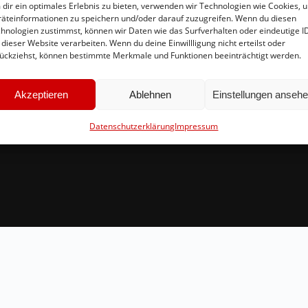
dir ein optimales Erlebnis zu bieten, verwenden wir Technologien wie Cookies, 
äteinformationen zu speichern und/oder darauf zuzugreifen. Wenn du diesen
Schnellinks
Ko
hnologien zustimmst, können wir Daten wie das Surfverhalten oder eindeutige I
 dieser Website verarbeiten. Wenn du deine Einwillligung nicht erteilst oder
Instagram
in
ückziehst, können bestimmte Merkmale und Funktionen beeinträchtigt werden.
Facebook
Br
Mitglied werden
54
Akzeptieren
Ablehnen
Einstellungen anseh
Datenschutzerklärung
Impressum