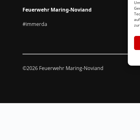
Um 
Ger
Feuerwehr Maring-Noviand
Tec
auf
#immerda
zur
©2026 Feuerwehr Maring-Noviand