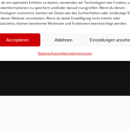
dir ein optimales Erlebnis zu bieten, verwenden wir Technologien wie Cookies, 
äteinformationen zu speichern und/oder darauf zuzugreifen. Wenn du diesen
Schnellinks
Ko
hnologien zustimmst, können wir Daten wie das Surfverhalten oder eindeutige I
 dieser Website verarbeiten. Wenn du deine Einwillligung nicht erteilst oder
Instagram
in
ückziehst, können bestimmte Merkmale und Funktionen beeinträchtigt werden.
Facebook
Br
Mitglied werden
54
Akzeptieren
Ablehnen
Einstellungen anseh
Datenschutzerklärung
Impressum