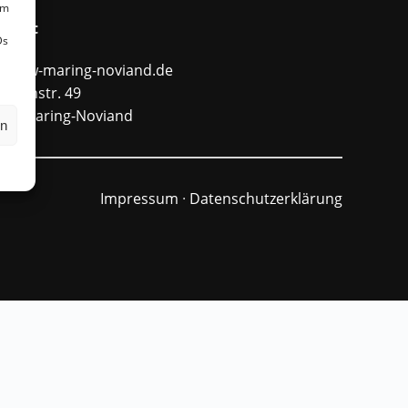
um
ntakt
Ds
fo@ffw-maring-noviand.de
unnenstr. 49
484 Maring-Noviand
en
Impressum
·
Datenschutzerklärung