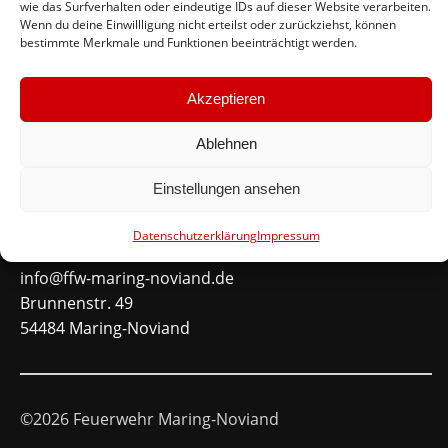
wie das Surfverhalten oder eindeutige IDs auf dieser Website verarbeiten.
#immerda
Wenn du deine Einwillligung nicht erteilst oder zurückziehst, können
bestimmte Merkmale und Funktionen beeinträchtigt werden.
Schnellinks
Akzeptieren
Instagram
Facebook
Ablehnen
Mitglied werden
Einstellungen ansehen
Kontakt
Datenschutzerklärung
Impressum
info@ffw-maring-noviand.de
Brunnenstr. 49
54484 Maring-Noviand
©2026 Feuerwehr Maring-Noviand