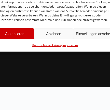
dir ein optimales Erlebnis zu bieten, verwenden wir Technologien wie Cookies, 
äteinformationen zu speichern und/oder darauf zuzugreifen. Wenn du diesen
hnologien zustimmst, können wir Daten wie das Surfverhalten oder eindeutige I
Schnellinks
Ko
 dieser Website verarbeiten. Wenn du deine Einwillligung nicht erteilst oder
ückziehst, können bestimmte Merkmale und Funktionen beeinträchtigt werden.
Instagram
in
Facebook
Br
Akzeptieren
Ablehnen
Einstellungen anseh
Mitglied werden
54
Datenschutzerklärung
Impressum