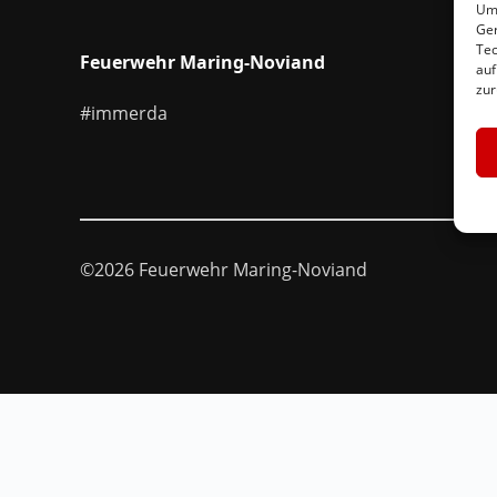
Um 
Ger
Tec
Feuerwehr Maring-Noviand
auf
zur
#immerda
©2026 Feuerwehr Maring-Noviand