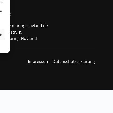
um
Ds
ntakt
fo@ffw-maring-noviand.de
unnenstr. 49
en
484 Maring-Noviand
Impressum
·
Datenschutzerklärung