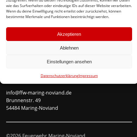
zuzugreifen. Wenn du diesen Technologien zustimmst, können wir Daten
wie das Surfverhalten oder eindeutige IDs auf dieser Website verarbeiten.
#immerda
Wenn du deine Einwillligung nicht erteilst oder zurückziehst, können
bestimmte Merkmale und Funktionen beeinträchtigt werden.
Schnellinks
Akzeptieren
Instagram
Ablehnen
Facebook
Mitglied werden
Einstellungen ansehen
Datenschutzerklärung
Impressum
Kontakt
info@ffw-maring-noviand.de
Brunnenstr. 49
54484 Maring-Noviand
©2026 Feuerwehr Maring-Noviand