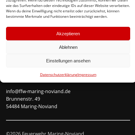
zuzugreifen. Wenn du diesen Technologien zustimmst, können wir Daten
wie das Surfverhalten oder eindeutige IDs auf dieser Website verarbeiten.
#immerda
Wenn du deine Einwillligung nicht erteilst oder zurückziehst, können
bestimmte Merkmale und Funktionen beeinträchtigt werden.
Schnellinks
Akzeptieren
Instagram
Ablehnen
Facebook
Mitglied werden
Einstellungen ansehen
Datenschutzerklärung
Impressum
Kontakt
info@ffw-maring-noviand.de
Brunnenstr. 49
54484 Maring-Noviand
©2026 Feuerwehr Maring-Noviand