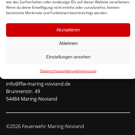
wie das Surfverhalten oder eindeutige IDs auf dieser Website verarbeiten.
#immerda
Wenn du deine Einwillligung nicht erteilst oder zurückziehst, können
bestimmte Merkmale und Funktionen beeinträchtigt werden.
Schnellinks
Akzeptieren
Instagram
Facebook
Ablehnen
Mitglied werden
Einstellungen ansehen
Kontakt
Datenschutzerklärung
Impressum
info@ffw-maring-noviand.de
Brunnenstr. 49
54484 Maring-Noviand
©2026 Feuerwehr Maring-Noviand