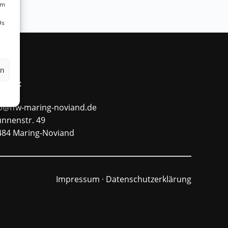
um
Ds
en
ntakt
fo@ffw-maring-noviand.de
unnenstr. 49
484 Maring-Noviand
Impressum
·
Datenschutzerklärung