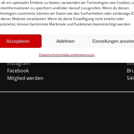
dir ein optimales Erlebnis zu bieten, verwenden wir Technologien wie Cookies, 
äteinformationen zu speichern und/oder darauf zuzugreifen. Wenn du diesen
hnologien zustimmst, können wir Daten wie das Surfverhalten oder eindeutige I
 dieser Website verarbeiten. Wenn du deine Einwillligung nicht erteilst oder
ückziehst, können bestimmte Merkmale und Funktionen beeinträchtigt werden.
Akzeptieren
Ablehnen
Einstellungen anseh
Schnellinks
Ko
Datenschutzerklärung
Impressum
Instagram
in
Facebook
Br
Mitglied werden
54