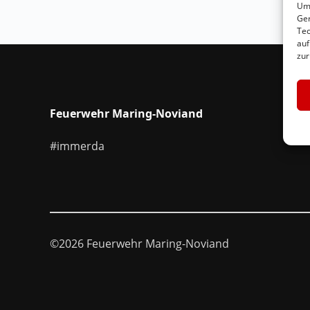
Um 
Ger
Tec
auf
zur
Feuerwehr Maring-Noviand
#immerda
©2026 Feuerwehr Maring-Noviand