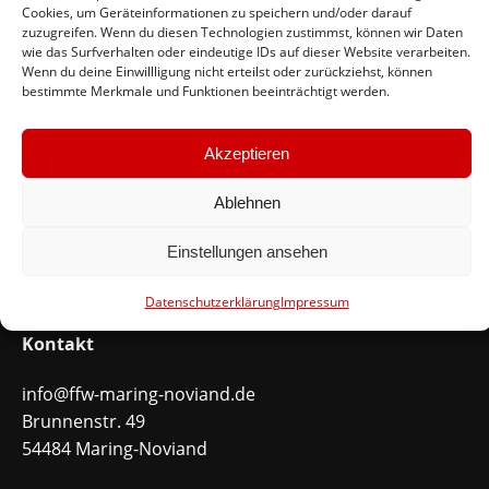
Cookies, um Geräteinformationen zu speichern und/oder darauf
zuzugreifen. Wenn du diesen Technologien zustimmst, können wir Daten
Feuerwehr Maring-Noviand
wie das Surfverhalten oder eindeutige IDs auf dieser Website verarbeiten.
Wenn du deine Einwillligung nicht erteilst oder zurückziehst, können
bestimmte Merkmale und Funktionen beeinträchtigt werden.
#immerda
Akzeptieren
Schnellinks
Ablehnen
Instagram
Facebook
Einstellungen ansehen
Mitglied werden
Datenschutzerklärung
Impressum
Kontakt
info@ffw-maring-noviand.de
Brunnenstr. 49
54484 Maring-Noviand