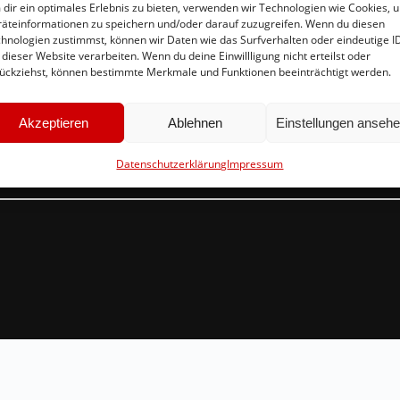
dir ein optimales Erlebnis zu bieten, verwenden wir Technologien wie Cookies, 
äteinformationen zu speichern und/oder darauf zuzugreifen. Wenn du diesen
hnologien zustimmst, können wir Daten wie das Surfverhalten oder eindeutige I
 dieser Website verarbeiten. Wenn du deine Einwillligung nicht erteilst oder
Schnellinks
Ko
ückziehst, können bestimmte Merkmale und Funktionen beeinträchtigt werden.
Instagram
in
Akzeptieren
Ablehnen
Einstellungen anseh
Facebook
Br
Mitglied werden
54
Datenschutzerklärung
Impressum