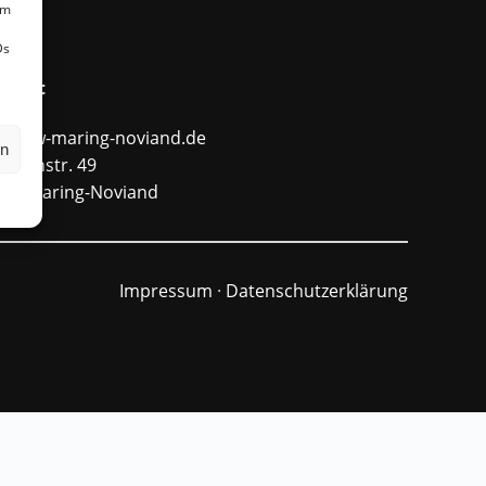
um
Ds
ntakt
fo@ffw-maring-noviand.de
en
unnenstr. 49
484 Maring-Noviand
Impressum
·
Datenschutzerklärung