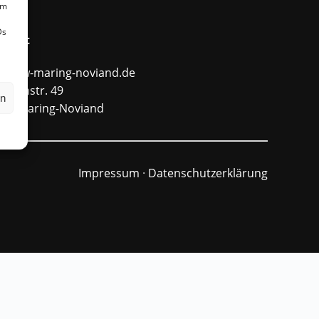
um
Ds
ntakt
fo@ffw-maring-noviand.de
unnenstr. 49
en
484 Maring-Noviand
Impressum
·
Datenschutzerklärung