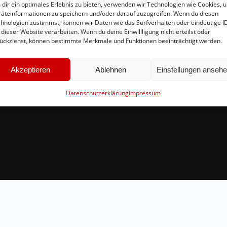
dir ein optimales Erlebnis zu bieten, verwenden wir Technologien wie Cookies, 
äteinformationen zu speichern und/oder darauf zuzugreifen. Wenn du diesen
hnologien zustimmst, können wir Daten wie das Surfverhalten oder eindeutige I
Schnellinks
Ko
 dieser Website verarbeiten. Wenn du deine Einwillligung nicht erteilst oder
ückziehst, können bestimmte Merkmale und Funktionen beeinträchtigt werden.
Instagram
in
Facebook
Br
Akzeptieren
Ablehnen
Einstellungen anseh
Mitglied werden
54
Datenschutzerklärung
Impressum