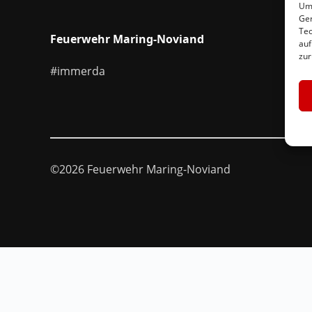
Um 
Ger
Tec
Feuerwehr Maring-Noviand
auf
zur
#immerda
©2026 Feuerwehr Maring-Noviand