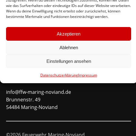
zuzugreifen. Wenn du diesen Technologien zustimmst, können wir Daten
wie das Surfverhalten oder eindeutige IDs auf dieser Website verarbeiten.
#immerda
Wenn du deine Einwillligung nicht erteilst oder zurückziehst, können
bestimmte Merkmale und Funktionen beeinträchtigt werden.
Schnellinks
Akzeptieren
Instagram
Ablehnen
Facebook
Mitglied werden
Einstellungen ansehen
Datenschutzerklärung
Impressum
Kontakt
info@ffw-maring-noviand.de
Brunnenstr. 49
54484 Maring-Noviand
©2026 Feuerwehr Maring-Noviand