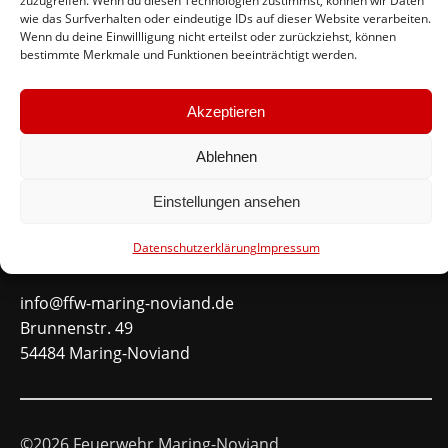
zuzugreifen. Wenn du diesen Technologien zustimmst, können wir Daten
wie das Surfverhalten oder eindeutige IDs auf dieser Website verarbeiten.
#immerda
Wenn du deine Einwillligung nicht erteilst oder zurückziehst, können
bestimmte Merkmale und Funktionen beeinträchtigt werden.
Schnellinks
Akzeptieren
Instagram
Ablehnen
Facebook
Mitglied werden
Einstellungen ansehen
Datenschutzerklärung
Impressum
Kontakt
info@ffw-maring-noviand.de
Brunnenstr. 49
54484 Maring-Noviand
©2026 Feuerwehr Maring-Noviand