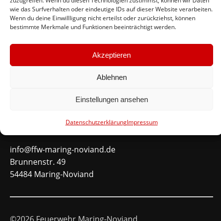
zuzugreifen. Wenn du diesen Technologien zustimmst, können wir Daten
wie das Surfverhalten oder eindeutige IDs auf dieser Website verarbeiten.
#immerda
Wenn du deine Einwillligung nicht erteilst oder zurückziehst, können
bestimmte Merkmale und Funktionen beeinträchtigt werden.
Schnellinks
Akzeptieren
Instagram
Ablehnen
Facebook
Mitglied werden
Einstellungen ansehen
Datenschutzerklärung
Impressum
Kontakt
info@ffw-maring-noviand.de
Brunnenstr. 49
54484 Maring-Noviand
©2026 Feuerwehr Maring-Noviand