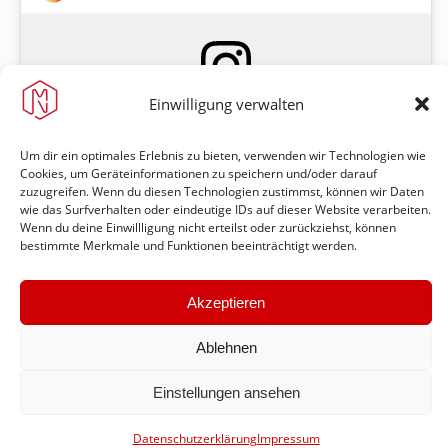
Klicke hier, um Marketing-Cookies zu
Einwilligung verwalten
akzeptieren und diesen Inhalt zu aktivieren
Um dir ein optimales Erlebnis zu bieten, verwenden wir Technologien wie
Ein Beitrag geteilt von Feuerwehr Maring-Noviand (@ffw_maring_noviand)
Cookies, um Geräteinformationen zu speichern und/oder darauf
zuzugreifen. Wenn du diesen Technologien zustimmst, können wir Daten
wie das Surfverhalten oder eindeutige IDs auf dieser Website verarbeiten.
Wenn du deine Einwillligung nicht erteilst oder zurückziehst, können
bestimmte Merkmale und Funktionen beeinträchtigt werden.
Akzeptieren
Ablehnen
Feuerwehr Maring-Noviand
Einstellungen ansehen
#immerda
Datenschutzerklärung
Impressum