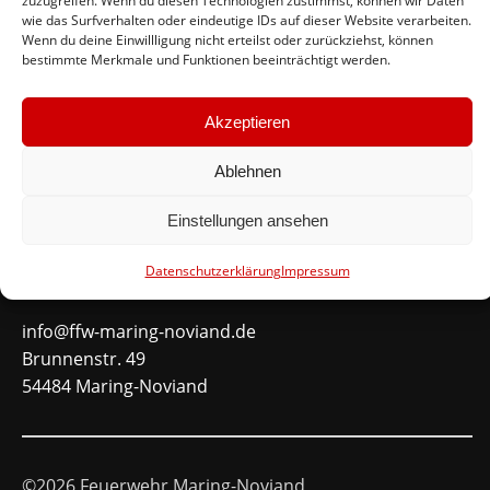
zuzugreifen. Wenn du diesen Technologien zustimmst, können wir Daten
wie das Surfverhalten oder eindeutige IDs auf dieser Website verarbeiten.
#immerda
Wenn du deine Einwillligung nicht erteilst oder zurückziehst, können
bestimmte Merkmale und Funktionen beeinträchtigt werden.
Schnellinks
Akzeptieren
Instagram
Ablehnen
Facebook
Mitglied werden
Einstellungen ansehen
Datenschutzerklärung
Impressum
Kontakt
info@ffw-maring-noviand.de
Brunnenstr. 49
54484 Maring-Noviand
©2026 Feuerwehr Maring-Noviand