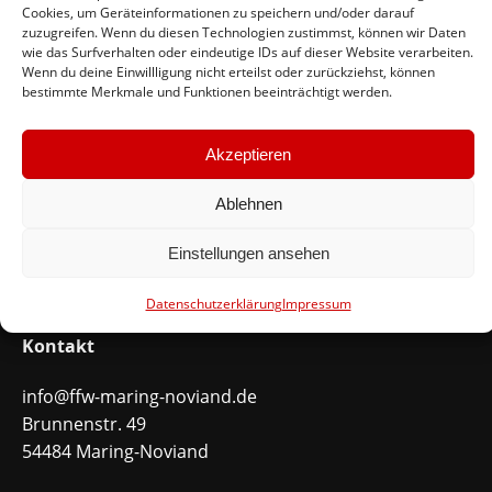
Cookies, um Geräteinformationen zu speichern und/oder darauf
zuzugreifen. Wenn du diesen Technologien zustimmst, können wir Daten
Feuerwehr Maring-Noviand
wie das Surfverhalten oder eindeutige IDs auf dieser Website verarbeiten.
Wenn du deine Einwillligung nicht erteilst oder zurückziehst, können
bestimmte Merkmale und Funktionen beeinträchtigt werden.
#immerda
Akzeptieren
Schnellinks
Ablehnen
Instagram
Facebook
Einstellungen ansehen
Mitglied werden
Datenschutzerklärung
Impressum
Kontakt
info@ffw-maring-noviand.de
Brunnenstr. 49
54484 Maring-Noviand