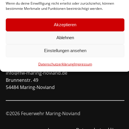
Wenn du deine Einwillligung nicht erteilst oder zurückziehst, können
bestimmte Merkmale und Funktionen beeinträchtigt werden.
Schnellinks
Akzeptieren
Instagram
Facebook
Ablehnen
Mitglied werden
Einstellungen ansehen
Kontakt
Datenschutzerklärung
Impressum
info@ffw-maring-noviand.de
Brunnenstr. 49
54484 Maring-Noviand
©2026 Feuerwehr Maring-Noviand