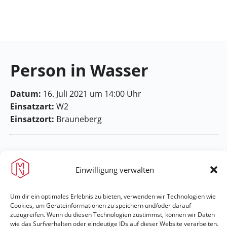
Feuerwehr
Maring-
Noviand
Person in Wasser
Datum:
16. Juli 2021 um 14:00 Uhr
Einsatzart:
W2
Einsatzort:
Brauneberg
Einwilligung verwalten
Feuerwehr Maring-Noviand
Um dir ein optimales Erlebnis zu bieten, verwenden wir Technologien wie
Cookies, um Geräteinformationen zu speichern und/oder darauf
zuzugreifen. Wenn du diesen Technologien zustimmst, können wir Daten
#immerda
wie das Surfverhalten oder eindeutige IDs auf dieser Website verarbeiten.