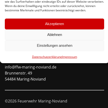
wie das Surfverhalten oder eindeutige IDs auf dieser Website verarbeiten.
#immerda
Wenn du deine Einwillligung nicht erteilst oder zurückziehst, können
bestimmte Merkmale und Funktionen beeinträchtigt werden.
Schnellinks
Akzeptieren
Instagram
Facebook
Ablehnen
Mitglied werden
Einstellungen ansehen
Kontakt
Datenschutzerklärung
Impressum
info@ffw-maring-noviand.de
Brunnenstr. 49
54484 Maring-Noviand
©2026 Feuerwehr Maring-Noviand