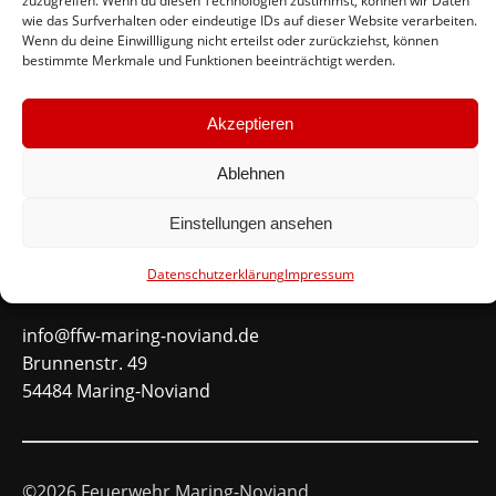
zuzugreifen. Wenn du diesen Technologien zustimmst, können wir Daten
wie das Surfverhalten oder eindeutige IDs auf dieser Website verarbeiten.
#immerda
Wenn du deine Einwillligung nicht erteilst oder zurückziehst, können
bestimmte Merkmale und Funktionen beeinträchtigt werden.
Schnellinks
Akzeptieren
Instagram
Ablehnen
Facebook
Mitglied werden
Einstellungen ansehen
Datenschutzerklärung
Impressum
Kontakt
info@ffw-maring-noviand.de
Brunnenstr. 49
54484 Maring-Noviand
©2026 Feuerwehr Maring-Noviand