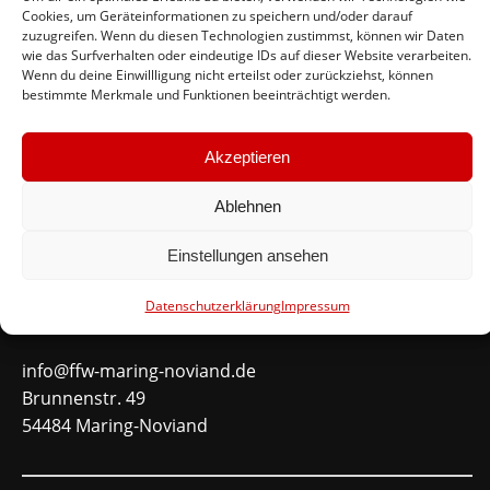
Cookies, um Geräteinformationen zu speichern und/oder darauf
Feuerwehr Maring-Noviand
zuzugreifen. Wenn du diesen Technologien zustimmst, können wir Daten
wie das Surfverhalten oder eindeutige IDs auf dieser Website verarbeiten.
Wenn du deine Einwillligung nicht erteilst oder zurückziehst, können
#immerda
bestimmte Merkmale und Funktionen beeinträchtigt werden.
Schnellinks
Akzeptieren
Instagram
Ablehnen
Facebook
Mitglied werden
Einstellungen ansehen
Datenschutzerklärung
Impressum
Kontakt
info@ffw-maring-noviand.de
Brunnenstr. 49
54484 Maring-Noviand