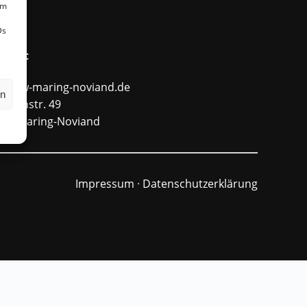
um
Ds
ntakt
fo@ffw-maring-noviand.de
en
unnenstr. 49
484 Maring-Noviand
Impressum
·
Datenschutzerklärung