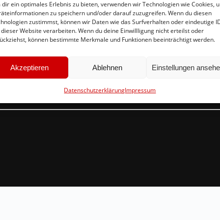
dir ein optimales Erlebnis zu bieten, verwenden wir Technologien wie Cookies, 
äteinformationen zu speichern und/oder darauf zuzugreifen. Wenn du diesen
hnologien zustimmst, können wir Daten wie das Surfverhalten oder eindeutige I
 dieser Website verarbeiten. Wenn du deine Einwillligung nicht erteilst oder
Schnellinks
Ko
ückziehst, können bestimmte Merkmale und Funktionen beeinträchtigt werden.
Instagram
in
Akzeptieren
Ablehnen
Einstellungen anseh
Facebook
Br
Mitglied werden
54
Datenschutzerklärung
Impressum