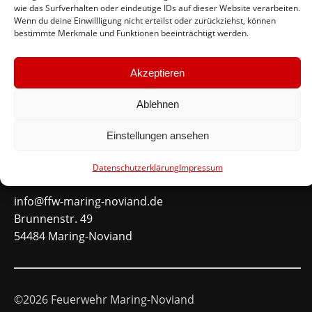
wie das Surfverhalten oder eindeutige IDs auf dieser Website verarbeiten.
#immerda
Wenn du deine Einwillligung nicht erteilst oder zurückziehst, können
bestimmte Merkmale und Funktionen beeinträchtigt werden.
Schnellinks
Akzeptieren
Instagram
Ablehnen
Facebook
Mitglied werden
Einstellungen ansehen
Kontakt
Datenschutzerklärung
Impressum
info@ffw-maring-noviand.de
Brunnenstr. 49
54484 Maring-Noviand
©2026 Feuerwehr Maring-Noviand