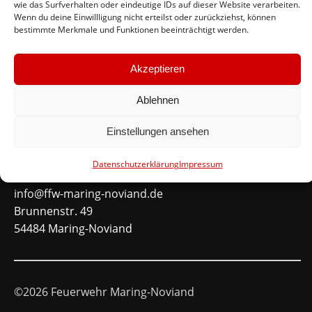
wie das Surfverhalten oder eindeutige IDs auf dieser Website verarbeiten.
#immerda
Wenn du deine Einwillligung nicht erteilst oder zurückziehst, können
bestimmte Merkmale und Funktionen beeinträchtigt werden.
Schnellinks
Akzeptieren
Instagram
Facebook
Ablehnen
Mitglied werden
Einstellungen ansehen
Kontakt
Datenschutzerklärung
Impressum
info@ffw-maring-noviand.de
Brunnenstr. 49
54484 Maring-Noviand
©2026 Feuerwehr Maring-Noviand