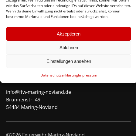
zuzugreifen. Wenn du diesen Technologien zustimmst, können wir Daten
wie das Surfverhalten oder eindeutige IDs auf dieser Website verarbeiten.
#immerda
Wenn du deine Einwillligung nicht erteilst oder zurückziehst, können
bestimmte Merkmale und Funktionen beeinträchtigt werden.
Schnellinks
Akzeptieren
Instagram
Ablehnen
Facebook
Mitglied werden
Einstellungen ansehen
Datenschutzerklärung
Impressum
Kontakt
info@ffw-maring-noviand.de
Brunnenstr. 49
54484 Maring-Noviand
©2026 Feuerwehr Maring-Noviand