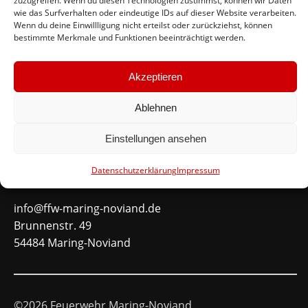
zuzugreifen. Wenn du diesen Technologien zustimmst, können wir Daten
wie das Surfverhalten oder eindeutige IDs auf dieser Website verarbeiten.
#immerda
Wenn du deine Einwillligung nicht erteilst oder zurückziehst, können
bestimmte Merkmale und Funktionen beeinträchtigt werden.
Schnellinks
Akzeptieren
Instagram
Ablehnen
Facebook
Mitglied werden
Einstellungen ansehen
Datenschutzerklärung
Impressum
Kontakt
info@ffw-maring-noviand.de
Brunnenstr. 49
54484 Maring-Noviand
©2026 Feuerwehr Maring-Noviand