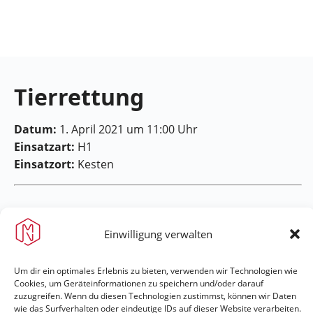
Feuerwehr
Maring-
Noviand
Tierrettung
Datum:
1. April 2021 um 11:00 Uhr
Einsatzart:
H1
Einsatzort:
Kesten
Einwilligung verwalten
Feuerwehr Maring-Noviand
Um dir ein optimales Erlebnis zu bieten, verwenden wir Technologien wie
Cookies, um Geräteinformationen zu speichern und/oder darauf
zuzugreifen. Wenn du diesen Technologien zustimmst, können wir Daten
#immerda
wie das Surfverhalten oder eindeutige IDs auf dieser Website verarbeiten.