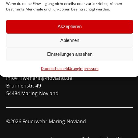
Wenn du deine Einwillligung nicht erteilst oder zurückziehst, können
bestimmte Merkmale und Funktionen beeinträchtigt werden.
Schnellinks
Akzeptieren
Instagram
Facebook
Ablehnen
Mitglied werden
Einstellungen ansehen
Kontakt
Datenschutzerklärung
Impressum
info@ffw-maring-noviand.de
Brunnenstr. 49
54484 Maring-Noviand
©2026 Feuerwehr Maring-Noviand