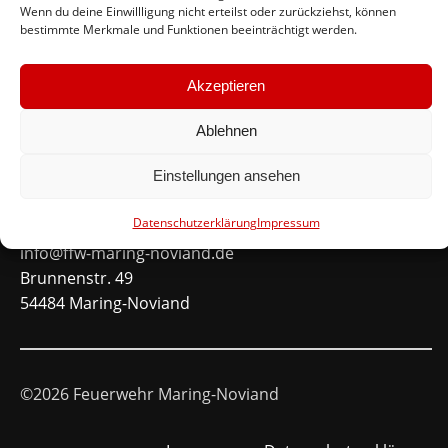
Wenn du deine Einwillligung nicht erteilst oder zurückziehst, können
bestimmte Merkmale und Funktionen beeinträchtigt werden.
Schnellinks
Akzeptieren
Instagram
Facebook
Ablehnen
Mitglied werden
Einstellungen ansehen
Kontakt
Datenschutzerklärung
Impressum
info@ffw-maring-noviand.de
Brunnenstr. 49
54484 Maring-Noviand
©2026 Feuerwehr Maring-Noviand