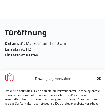
Feuerwehr
Maring-
Noviand
Türöffnung
Datum:
31. Mai 2021 um 18:10 Uhr
Einsatzart:
H2
Einsatzort:
Kesten
Einwilligung verwalten
Feuerwehr Maring-Noviand
Um dir ein optimales Erlebnis zu bieten, verwenden wir Technologien wie
Cookies, um Geräteinformationen zu speichern und/oder darauf
zuzugreifen. Wenn du diesen Technologien zustimmst, können wir Daten
#immerda
wie das Surfverhalten oder eindeutige IDs auf dieser Website verarbeiten.