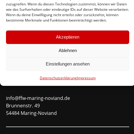
Feuerwehr Maring-Noviand
zuzugreifen. Wenn du diesen Technologien zustimmst, können wir Daten
wie das Surfverhalten oder eindeutige IDs auf dieser Website verarbeiten.
Wenn du deine Einwillligung nicht erteilst oder zurückziehst, können
#immerda
bestimmte Merkmale und Funktionen beeinträchtigt werden.
Schnellinks
Akzeptieren
Instagram
Ablehnen
Facebook
Einstellungen ansehen
Mitglied werden
Datenschutzerklärung
Impressum
Kontakt
info@ffw-maring-noviand.de
Brunnenstr. 49
54484 Maring-Noviand